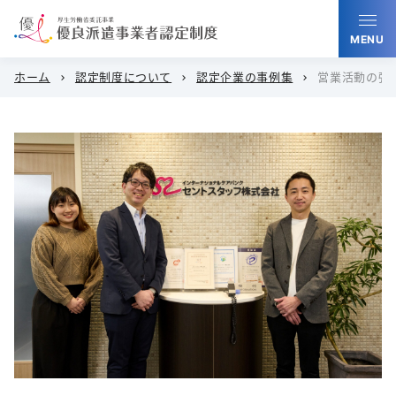
MENU
ホーム
認定制度について
認定企業の事例集
営業活動の強
chevron_right
chevron_right
chevron_right