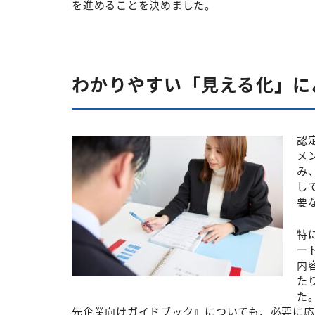
を進めることを決めました。
わかりやすい「見える化」に
認
メ
み
し
要
特
ー
内
た
た
先企業向けガイドブック』についても、必要に応