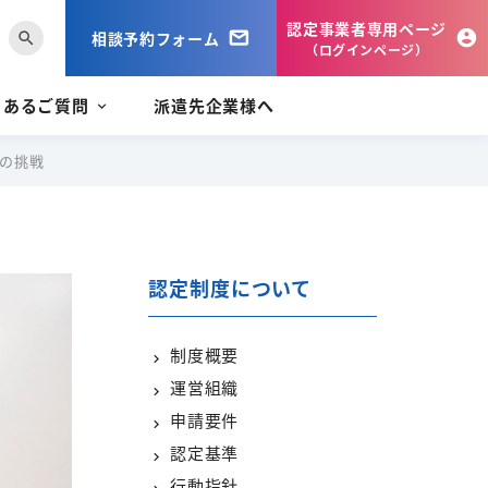
認定事業者専用ページ
相談予約フォーム
search
（ログインページ）
くあるご質問
派遣先企業様へ
への挑戦
認定制度について
制度概要
運営組織
申請要件
認定基準
行動指針