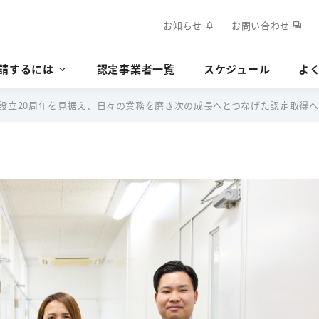
お知らせ
お問い合わせ
notifications
forum
請するには
認定事業者一覧
スケジュール
よ
設立20周年を見据え、日々の業務を磨き次の成長へとつなげた認定取得