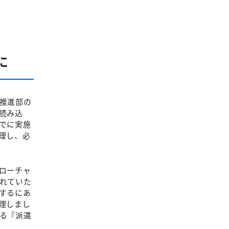
に
推進部の
読み込
でに実施
理し、必
ローチャ
れていた
するにあ
理しまし
る『派遣