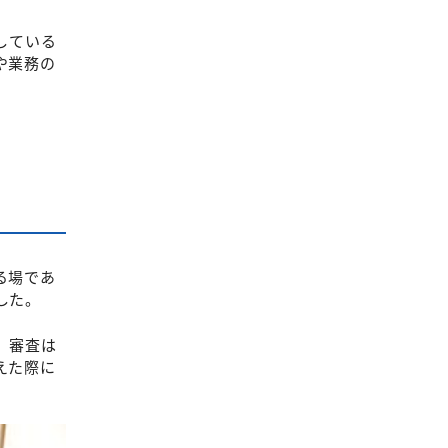
している
や業務の
る場であ
した。
。審査は
えた際に