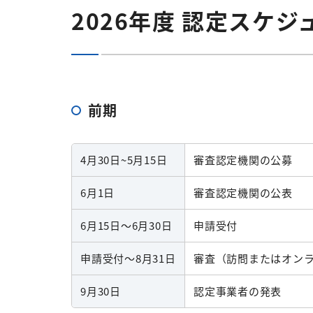
2026年度 認定スケジ
前期
4月
30
日
~5
月
15日
審査認定機関の公募
6月
1
日
審査認定機関の公表
6
月15日～6月30日
申請受付
申請受付～
8
月
31日
審査（訪問またはオン
9月30日
認定事業者の発表