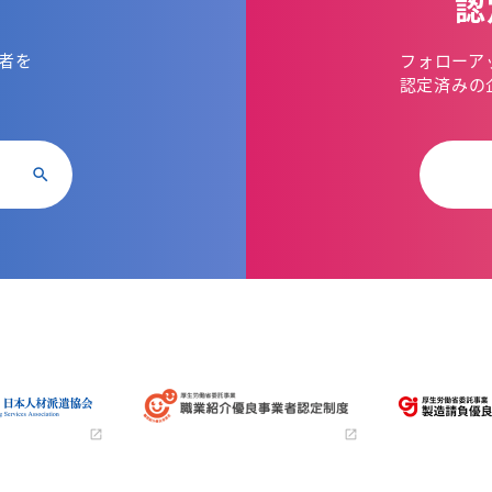
認
者を
フォローア
。
認定済みの