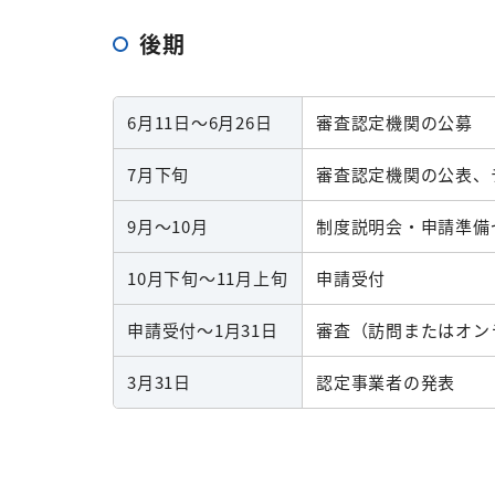
後期
6
月11日～6月26日
審査認定機関の公募
7月下旬
審査認定機関の公表、
9月～
10月
制度説明会・申請準備
10月下旬～
11
月上旬
申請受付
申請受付～1月31日
審査（訪問またはオン
3月31日
認定事業者の発表