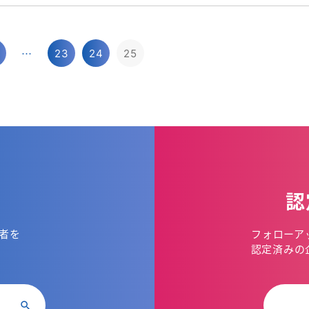
…
23
24
25
認
者を
フォローア
。
認定済みの