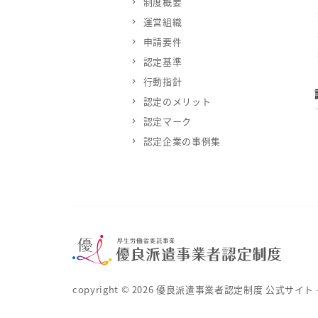
制度概要
運営組織
申請要件
認定基準
行動指針
認定のメリット
認定マーク
認定企業の事例集
copyright ©
2026
優良派遣事業者認定制度 公式サイト – 厚生