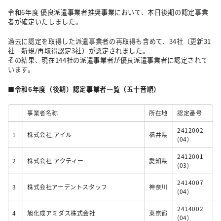
令和6年度 優良派遣事業者推奨事業において、本日後期の認定事業
者が確定いたしました。
過去に認定を取得した派遣事業者の再取得も含めて、34社（更新31
社 新規/再取得認定3社）が認定されました。
その結果、現在144社の派遣事業者が優良派遣事業者に認定されて
います。
■令和6年度（後期）認定事業者一覧（五十音順）
事業者名称
所在地
認定番号
2412002
1
株式会社 アイル
福井県
(04)
2412001
2
株式会社 アクティー
愛知県
(03)
2414007
3
株式会社アーデントスタッフ
神奈川
(04)
2414002
4
旭化成アミダス株式会社
東京都
(04)