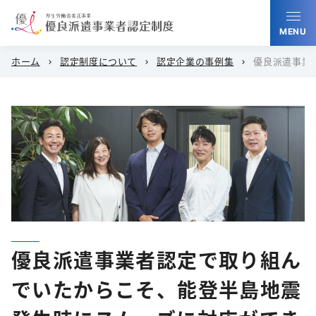
MENU
ホーム
認定制度について
認定企業の事例集
優良派遣事業
chevron_right
chevron_right
chevron_right
優良派遣事業者認定で取り組ん
でいたからこそ、能登半島地震