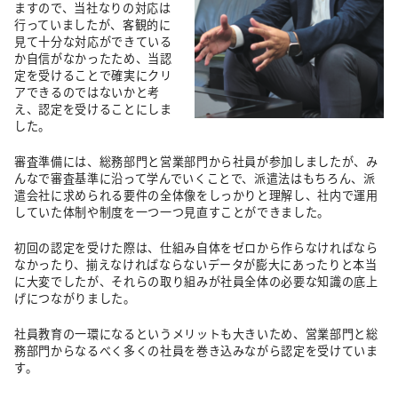
ますので、当社なりの対応は
行っていましたが、客観的に
見て十分な対応ができている
か自信がなかったため、当認
定を受けることで確実にクリ
アできるのではないかと考
え、認定を受けることにしま
した。
審査準備には、総務部門と営業部門から社員が参加しましたが、み
んなで審査基準に沿って学んでいくことで、派遣法はもちろん、派
遣会社に求められる要件の全体像をしっかりと理解し、社内で運用
していた体制や制度を一つ一つ見直すことができました。
初回の認定を受けた際は、仕組み自体をゼロから作らなければなら
なかったり、揃えなければならないデータが膨大にあったりと本当
に大変でしたが、それらの取り組みが社員全体の必要な知識の底上
げにつながりました。
社員教育の一環になるというメリットも大きいため、営業部門と総
務部門からなるべく多くの社員を巻き込みながら認定を受けていま
す。