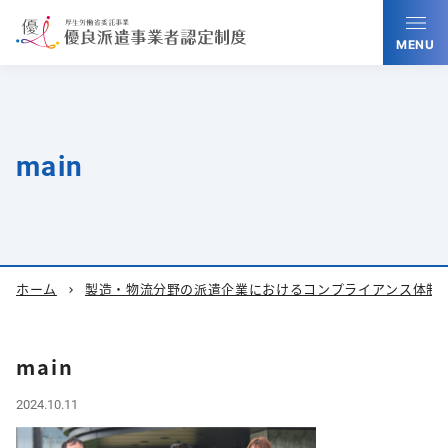
MENU
main
ホーム
製造・物流分野の派遣企業におけるコンプライアンス体制を
chevron_right
main
2024.10.11