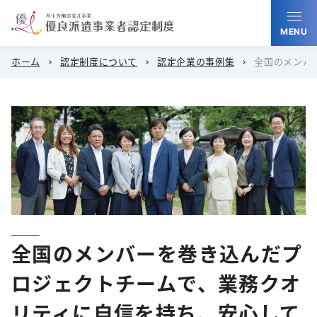
MENU
ホーム
認定制度について
認定企業の事例集
全国のメンバ
chevron_right
chevron_right
chevron_right
全国のメンバーを巻き込んだプ
ロジェクトチームで、業務クオ
リティに自信を持ち、安心して