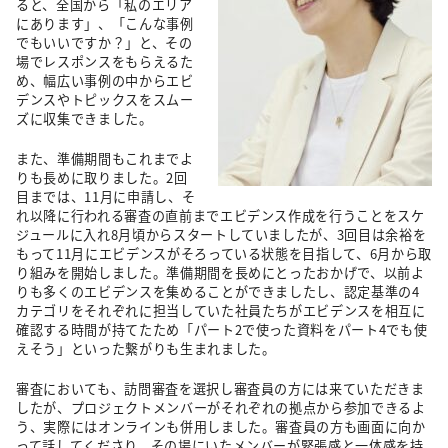
ると、全国から「私のエリア
にあります」、「こんな事例
でもいいですか？」と、その
場でレスポンスをもらえるた
め、幅広い事例の中からエビ
デンスやトピックスをスムー
ズに収集できました。
また、準備期間もこれまでよ
りも長めに取りました。2回
目までは、11月に申請し、そ
れ以降に行われる審査の直前までエビデンス作成を行うことをスケ
ジュールに入れ8月頃からスタートしていましたが、3回目は余裕を
もって11月にエビデンスがそろっている状態を目指して、6月から取
り組みを開始しました。準備期間を長めにとったおかげで、以前よ
りも多くのエビデンスを集めることができましたし、認定基準の4
カテゴリをそれぞれに担当していた社員たちがエビデンスを相互に
確認する時間が持てたため「パート2で使った資料をパート4でも使
えそう」といった繋がりも生まれました。
審査においても、訪問審査を選択し審査員の方には来ていただきま
したが、プロジェクトメンバーがそれぞれの拠点から参加できるよ
う、実際にはオンラインも併用しました。審査員の方も画面に向か
って話してくださり、その場にいたメンバーが緊張感と一体感を持