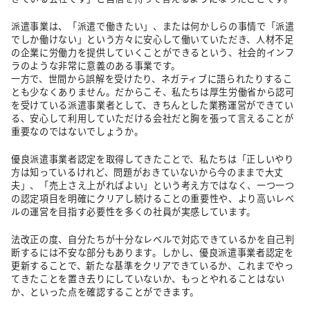
派遣事業は、「派遣で働きたい」、または何かしらの事情で「派遣
でしか働けない」という方々に安心して働いていただき、人材不足
の企業に労働力を提供していくことができるという、社会的インフ
ラのような非常に意義のある事業です。
一方で、世間から誤解を受けたり、ネガティブに語られたりするこ
とも少なくありません。だからこそ、私たちは厚生労働省から認可
を受けている派遣事業者として、きちんとした業務運営ができてい
る、安心して利用していただける会社だと胸を張って言えることが
重要なのではないでしょうか。
優良派遣事業者認定を取得してきたことで、私たちは「正しいやり
方は知っているけれど、問題がおきていないから今のままで大丈
夫」、「売上さえ上がればよい」という考え方ではなく、一つ一つ
の認定項目を明確にクリアし続けることの重要性や、より高いレベ
ルの運営を目指す必要性を多くの社員が実感しています。
法改正の度、自分たちが十分なレベルで対応できているかを自己判
断するには不安な部分もあります。しかし、優良派遣事業者認定を
更新することで、新たな基準をクリアできているか、これまでやっ
てきたことを置き去りにしていないか、もっとやれることはない
か、といった点を確認することができます。