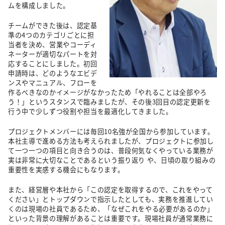
ムを構成しました。
チームができた後は、認定基
準の4つのカテゴリごとに担
当者を決め、営業やコーディ
ネーターが適切なパートを対
応することにしました。初回
申請時は、どのようなエビデ
ンスやマニュアル、フローを
作るべきなのかイメージがなかったため「やれることは全部やろ
う！」というスタンスで臨みましたが、その後3回目の認定更新を
行う中で少しずつ役割や担当を最適化してきました。
プロジェクトメンバーには毎回10名強が全国から参加しています。
本社主導で進める方法も考えられましたが、プロジェクトに参加し
て一つ一つの項目と向き合うのは、普段何気なくやっている業務が
実は非常に大切なことであるという振り返り や、日頃の取り組みの
重要性を実感する機会にもなります。
また、経営層や本社から「この認定を取得するので、これをやって
ください」とトップダウンで指示したとしても、実務を推進してい
くのは現場の社員であるため、「なぜこれをやる必要があるのか」
といった背景の理解があることは重要です。現場社員が通常業務に