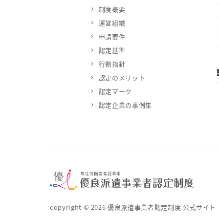
制度概要
運営組織
申請要件
認定基準
行動指針
認定のメリット
認定マーク
認定企業の事例集
copyright ©
2026
優良派遣事業者認定制度 公式サイト – 厚生