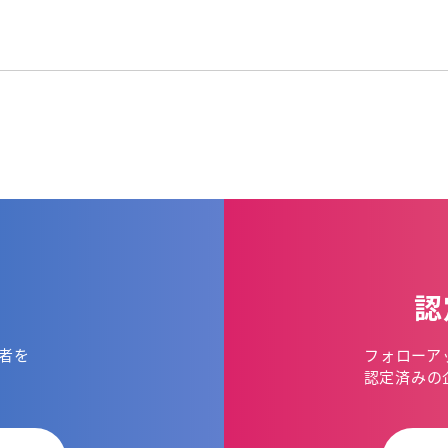
認
者を
フォローア
。
認定済みの