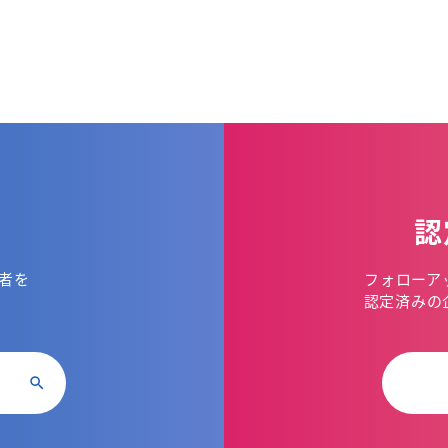
認
者を
フォローア
。
認定済みの