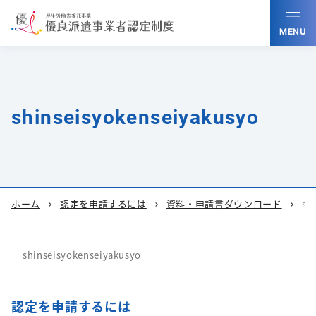
MENU
shinseisyokenseiyakusyo
ホーム
認定を申請するには
資料・申請書ダウンロード
sh
chevron_right
chevron_right
chevron_right
shinseisyokenseiyakusyo
認定を申請するには