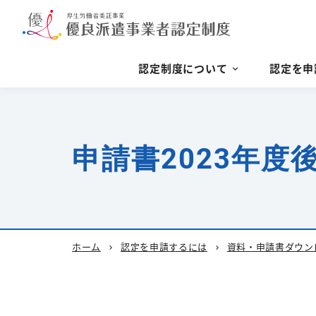
認定制度について
認定を申
申請書2023年度
ホーム
認定を申請するには
資料・申請書ダウン
chevron_right
chevron_right