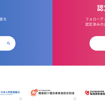
認
者を
フォローア
。
認定済みの