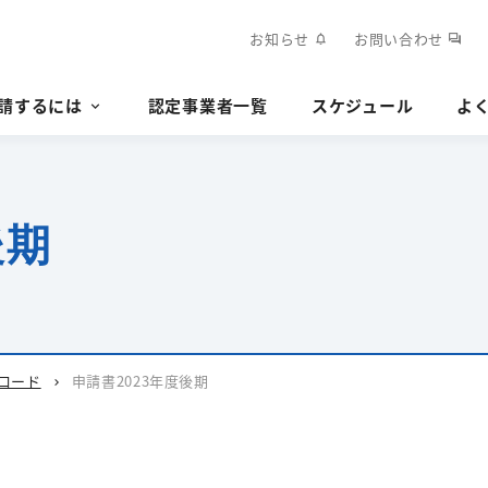
お知らせ
お問い合わせ
notifications
forum
請するには
認定事業者一覧
スケジュール
よ
後期
ロード
申請書2023年度後期
chevron_right