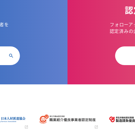
認
者を
フォローア
。
認定済みの