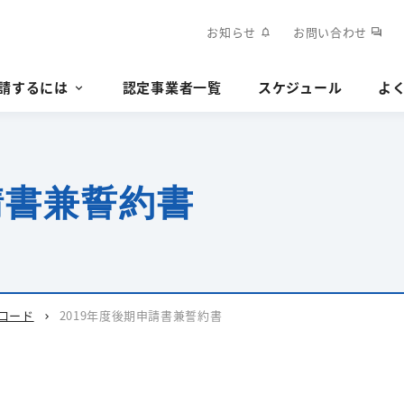
お知らせ
お問い合わせ
notifications
forum
請するには
認定事業者一覧
スケジュール
よ
請書兼誓約書
ロード
2019年度後期申請書兼誓約書
chevron_right