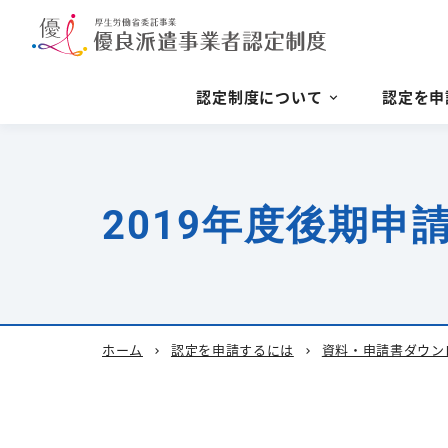
認定制度について
認定を申
2019年度後期申
ホーム
認定を申請するには
資料・申請書ダウン
chevron_right
chevron_right