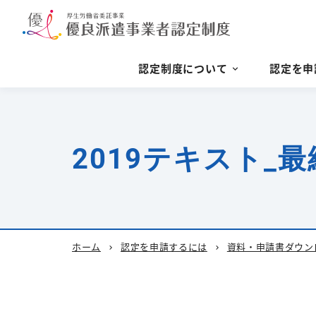
認定制度について
認定を申
2019テキスト_最
ホーム
認定を申請するには
資料・申請書ダウン
chevron_right
chevron_right