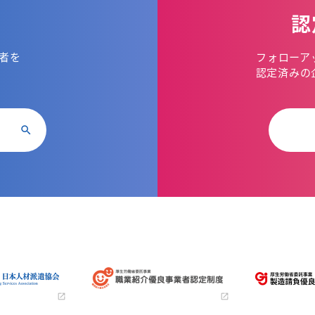
認
者を
フォローア
。
認定済みの