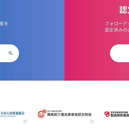
認
者を
フォローア
。
認定済みの