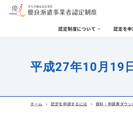
認定制度について
認定を申
平成27年10月1
ホーム
認定を申請するには
資料・申請書ダウン
chevron_right
chevron_right