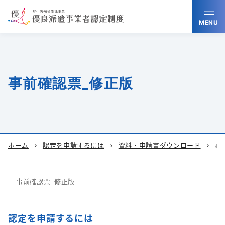
MENU
事前確認票_修正版
ホーム
認定を申請するには
資料・申請書ダウンロード
事
chevron_right
chevron_right
chevron_right
事前確認票_修正版
認定を申請するには