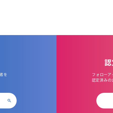
認
者を
フォローア
。
認定済みの