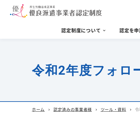
認定制度について
認定を申
令和2年度フォロ
ホーム
認定済みの事業者様
ツール・資料
令
chevron_right
chevron_right
chevron_right