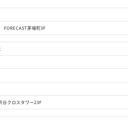
 FORECAST茅場町3F
社
 渋谷クロスタワー23F