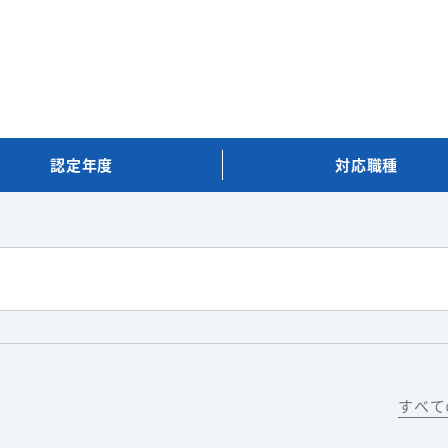
認定
年度
対応
職種
すべて