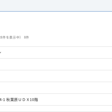
128件を表示中） 8件
ン
-1 秋葉原ＵＤＸ10階