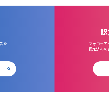
認
者を
フォローア
。
認定済みの