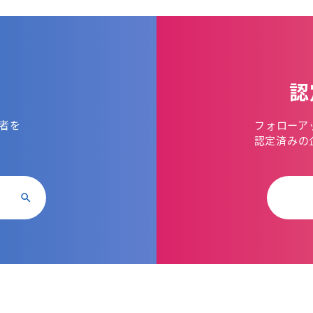
認
者を
フォローア
。
認定済みの