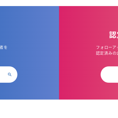
認
者を
フォローア
。
認定済みの