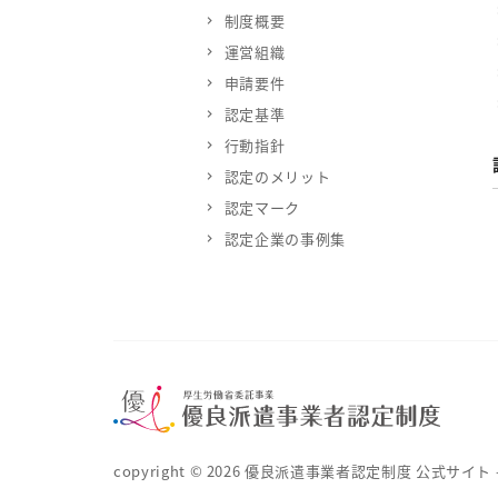
制度概要
運営組織
申請要件
認定基準
行動指針
認定のメリット
認定マーク
認定企業の事例集
copyright ©
2026
優良派遣事業者認定制度 公式サイト – 厚生