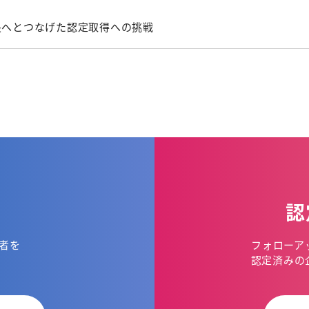
長へとつなげた認定取得への挑戦
認
者を
フォローア
。
認定済みの