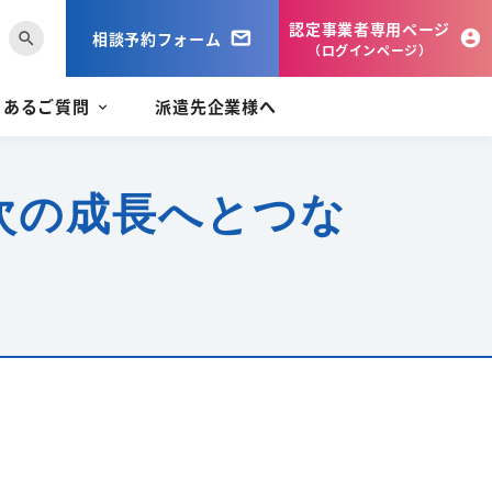
認定事業者専用ページ
相談予約フォーム
search
（ログインページ）
くあるご質問
派遣先企業様へ
次の成長へとつな