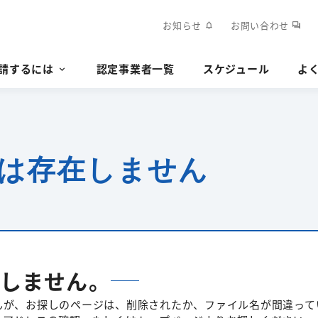
お知らせ
お問い合わせ
notifications
forum
請するには
認定事業者一覧
スケジュール
よ
は存在しません
しません。
んが、お探しのページは、削除されたか、ファイル名が間違って