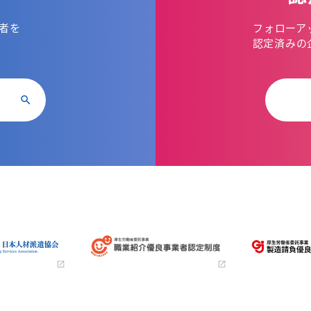
者を
フォローア
。
認定済みの