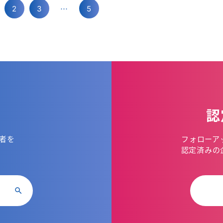
…
2
3
5
認
者を
フォローア
。
認定済みの