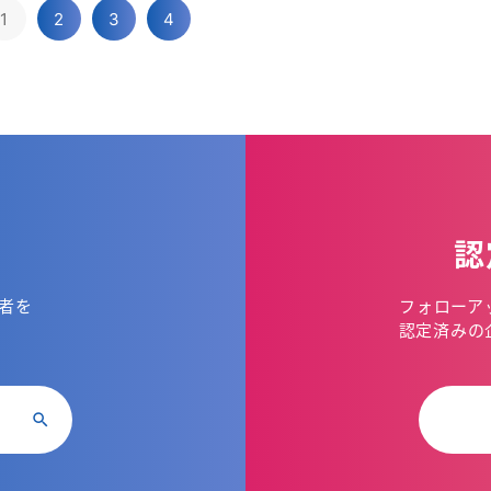
1
2
3
4
認
者を
フォローア
。
認定済みの