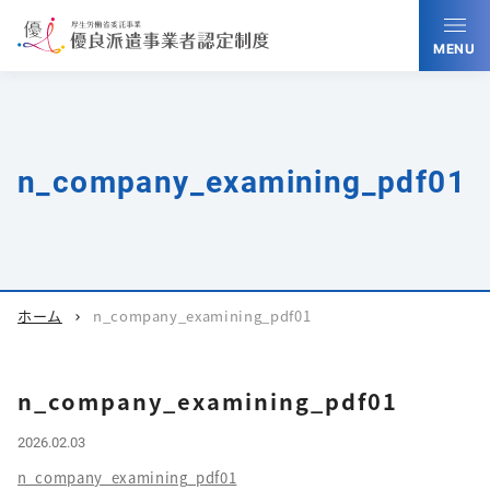
MENU
n_company_examining_pdf01
ホーム
n_company_examining_pdf01
chevron_right
n_company_examining_pdf01
2026.02.03
n_company_examining_pdf01