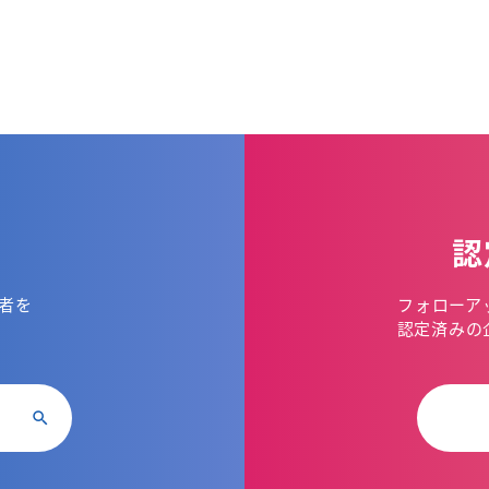
認
者を
フォローア
。
認定済みの