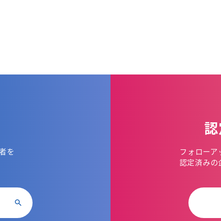
認
者を
フォローア
。
認定済みの