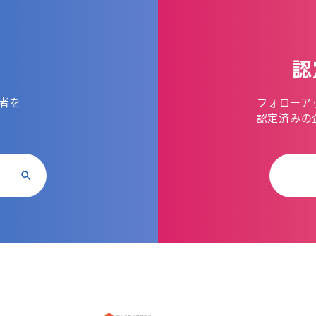
認
者を
フォローア
。
認定済みの