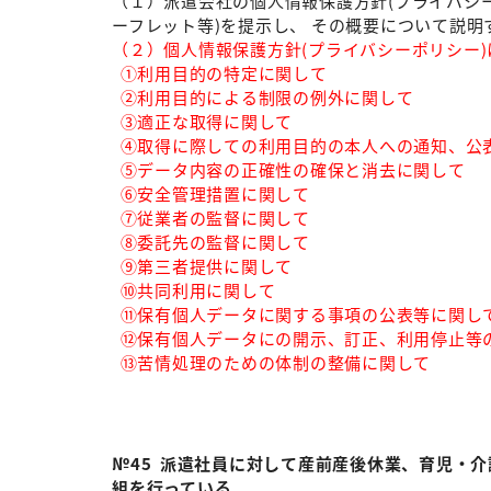
（１）派遣会社の個⼈情報保護⽅針(プライバシ
ーフレット等)を提⽰し、 その概要について説明
（２）個⼈情報保護⽅針(プライバシーポリシー
①利用目的の特定に関して
②利用目的による制限の例外に関して
③適正な取得に関して
④取得に際しての利用目的の本人への通知、公
⑤データ内容の正確性の確保と消去に関して
⑥安全管理措置に関して
⑦従業者の監督に関して
⑧委託先の監督に関して
⑨第三者提供に関して
⑩共同利用に関して
⑪保有個人データに関する事項の公表等に関し
⑫保有個人データにの開示、訂正、利用停止等
⑬苦情処理のための体制の整備に関して
№45 派遣社員に対して産前産後休業、育児・
組を⾏っている