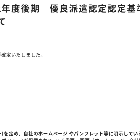
22年度後期 優良派遣認定認定基
て
が確定いたしました。
ー)を定め、⾃社のホームページ やパンフレット等に明⽰してい