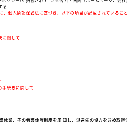
ーポリシー)が掲載されて いる書⾯・画⾯（ホームページ、会社
する
)に、個⼈情報保護法に基づき、以下の項⽬が記載されているこ
表に関して
て
の手続きに関して
介護休業、⼦の看護休暇制度を周 知し、派遣先の協⼒を含め取得