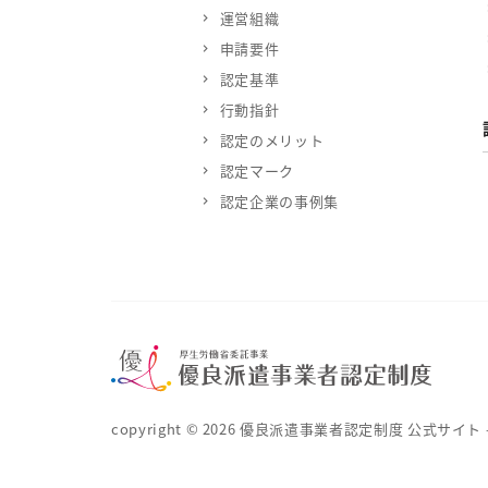
運営組織
申請要件
認定基準
行動指針
認定のメリット
認定マーク
認定企業の事例集
copyright ©
2026
優良派遣事業者認定制度 公式サイト – 厚生