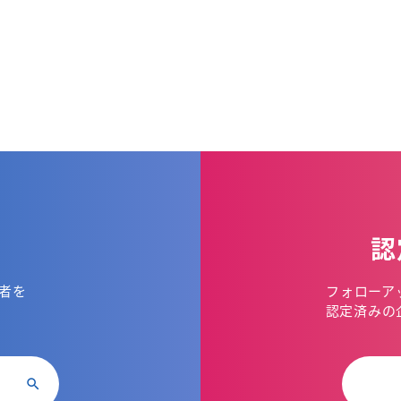
認
者を
フォローア
。
認定済みの