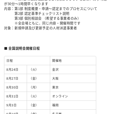
が30分～1時間早くなります
内容：第1部 制度概要・申請～認定までのプロセスについて
第2部 認定基準チェックリスト説明
第3部 個別相談会 （希望する事業者のみ）
※全会場ともに、同じ内容・開催時間です
対象：新規申請及び更新予定の人材派遣事業者
■ 全国説明会開催日程
日程
開催地
8月24日
（火）
金沢
8月27日
（金）
大阪
8月30日
（月）
東京
8月31日
（火）
オンライン
9月3日
（金）
福岡
9月10日
（金）
名古屋