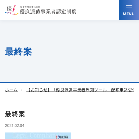
MENU
最終案
ホーム
【お知らせ】「優良派遣事業者周知ツール」配布申込受
chevron_right
最終案
2021.02.04