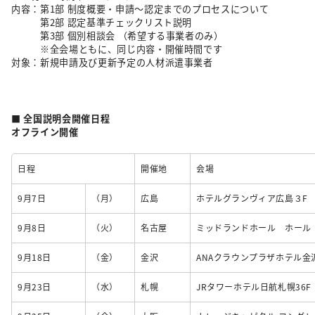
内容：第1部 制度概要・申請～認定までのプロセスについて
第2部 認定基準チェックリスト説明
第3部 個別相談会 （希望する事業者のみ）
※全会場ともに、同じ内容・開催時間です
対象：新規申請及び更新予定の人材派遣事業者
■ 全国説明会開催日程
オフライン開催
日程
開催地
会場
9月7日
（月）
広島
ホテルグランヴィア広島３F
9月8日
（火）
名古屋
ミッドランドホール ホール
9月18日
（金）
金沢
ANAクラウンプラザホテル金
9月23日
（水）
札幌
JRタワーホテル日航札幌36