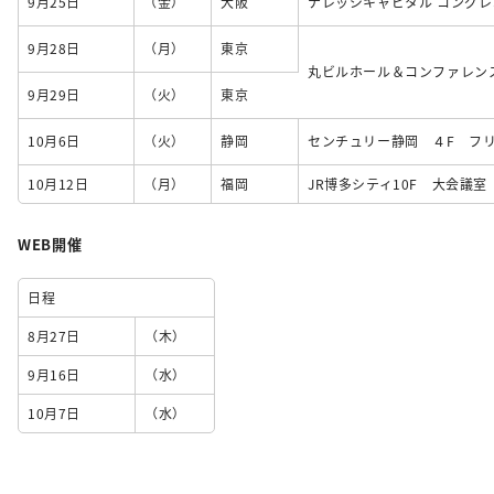
9月25日
（金）
大阪
ナレッジキャピタル コングレ
9月28日
（月）
東京
丸ビルホール＆コンファレン
9月29日
（火）
東京
10月6日
（火）
静岡
センチュリー静岡 ４F フ
10月12日
（月）
福岡
JR博多シティ10F 大会議室
WEB開催
日程
8月27日
（木）
9月16日
（水）
10月7日
（水）