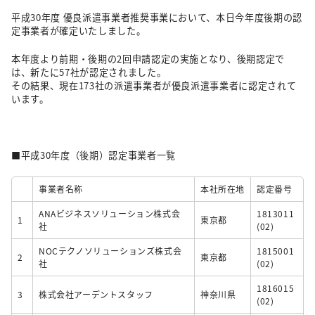
平成30年度 優良派遣事業者推奨事業において、本日今年度後期の認
定事業者が確定いたしました。
本年度より前期・後期の2回申請認定の実施となり、
後期認定で
は、新たに57社が認定されました。
その結果、現在173社の派遣事業者が優良派遣事業者に認定されて
います。
■平成30年度（後期）認定事業者一覧
事業者名称
本社所在地
認定番号
ANAビジネスソリューション株式会
1813011
1
東京都
社
(02)
NOCテクノソリューションズ株式会
1815001
2
東京都
社
(02)
1816015
3
株式会社アーデントスタッフ
神奈川県
(02)