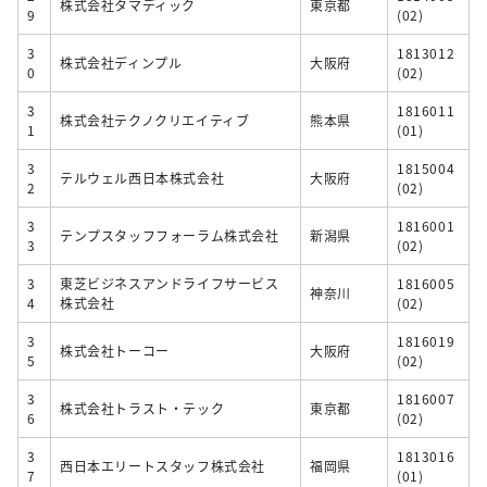
株式会社タマディック
東京都
9
(02)
3
1813012
株式会社ディンプル
大阪府
0
(02)
3
1816011
株式会社テクノクリエイティブ
熊本県
1
(01)
3
1815004
テルウェル西日本株式会社
大阪府
2
(02)
3
1816001
テンプスタッフフォーラム株式会社
新潟県
3
(02)
3
東芝ビジネスアンドライフサービス
1816005
神奈川
4
株式会社
(02)
3
1816019
株式会社トーコー
大阪府
5
(02)
3
1816007
株式会社トラスト・テック
東京都
6
(02)
3
1813016
西日本エリートスタッフ株式会社
福岡県
7
(01)