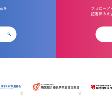
者を
フォローア
。
認定済みの