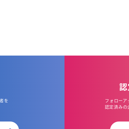
認
者を
フォローア
。
認定済みの