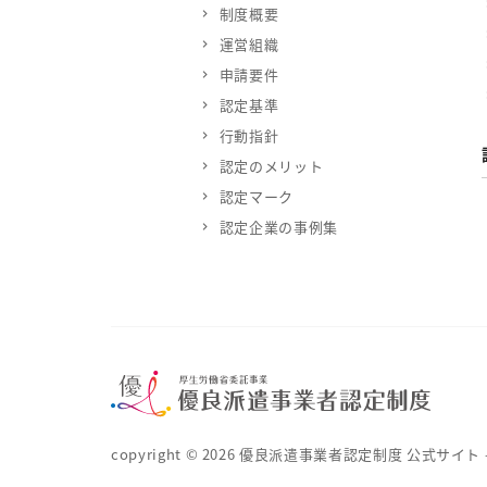
制度概要
運営組織
申請要件
認定基準
行動指針
認定のメリット
認定マーク
認定企業の事例集
copyright ©
2026
優良派遣事業者認定制度 公式サイト – 厚生